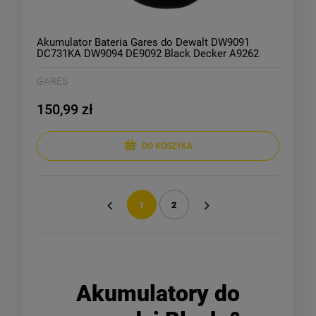
Akumulator Bateria Gares do Dewalt DW9091
DC731KA DW9094 DE9092 Black Decker A9262
A9257 14,4V 3Ah
GARES
150,99 zł
DO KOSZYKA
1
2
«
»
Akumulatory do