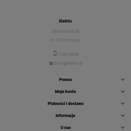
Elektis
Zakrzowska 25
51-318 Wrocław
713070696
biuro@elektis.pl
Pomoc
Moje konto
Płatności i dostawa
Informacje
O nas