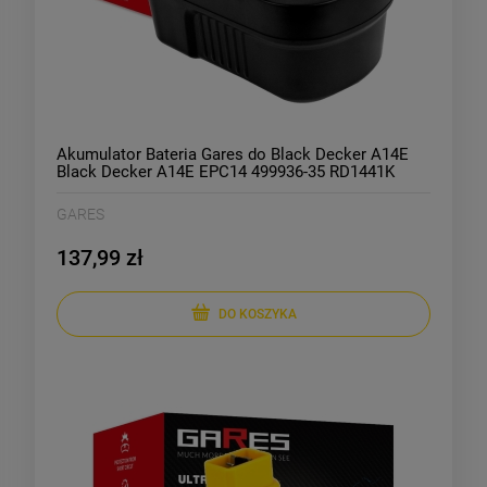
Akumulator Bateria Gares do Black Decker A14E
Black Decker A14E EPC14 499936-35 RD1441K
HP146F2K KC2002F XTC143BK CD142SK CP14KB
BPT1048 FSL144 NM14 PS142H 14,4V 2Ah
GARES
137,99 zł
DO KOSZYKA