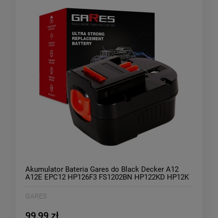
Akumulator Bateria Gares do Black Decker A12
A12E EPC12 HP126F3 FS1202BN HP122KD HP12K
CP12 HP126F2K SX5000 PS122 PF126B BDID1202
12V 1,5Ah
GARES
99,99 zł