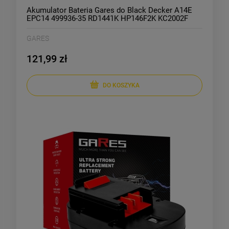
Akumulator Bateria Gares do Black Decker A14E
EPC14 499936-35 RD1441K HP146F2K KC2002F
XTC143BK CD142SK CP14KB BPT1048 FSL144
NM14 PS142H 14,4V 1,5Ah
GARES
121,99 zł
DO KOSZYKA