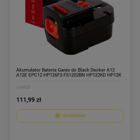
Akumulator Bateria Gares do Black Decker A12
A12E EPC12 HP126F3 FS1202BN HP122KD HP12K
CP12 HP126F2K SX5000 PS122 PF126B BDID1202
12V 2Ah
GARES
111,99 zł
DO KOSZYKA