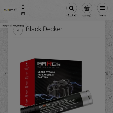
713070696
biuro@elektis.pl
Szukaj
(pusty)
Menu
Black Decker