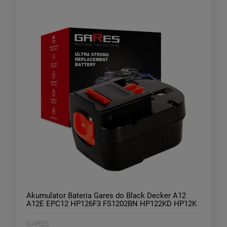
Akumulator Bateria Gares do Black Decker A12
A12E EPC12 HP126F3 FS1202BN HP122KD HP12K
CP12 HP126F2K SX5000 PS122 PF126B BDID1202
12V 3Ah
GARES