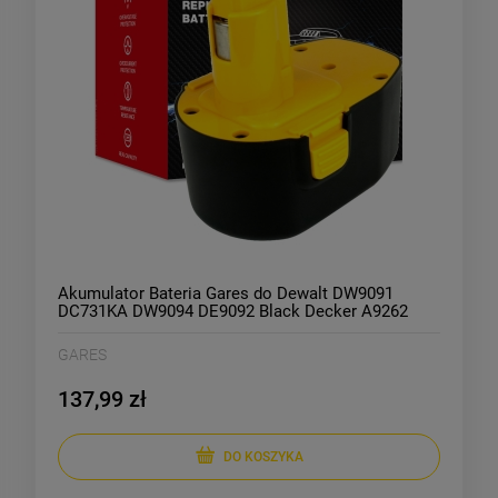
Akumulator Bateria Gares do Dewalt DW9091
DC731KA DW9094 DE9092 Black Decker A9262
A9257 14,4V 2Ah
GARES
137,99 zł
DO KOSZYKA