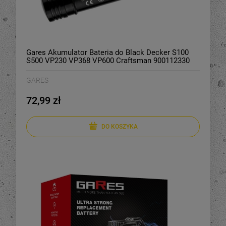
Gares Akumulator Bateria do Black Decker S100
S500 VP230 VP368 VP600 Craftsman 900112330
900.112713 3,6V 2Ah
GARES
72,99 zł
DO KOSZYKA