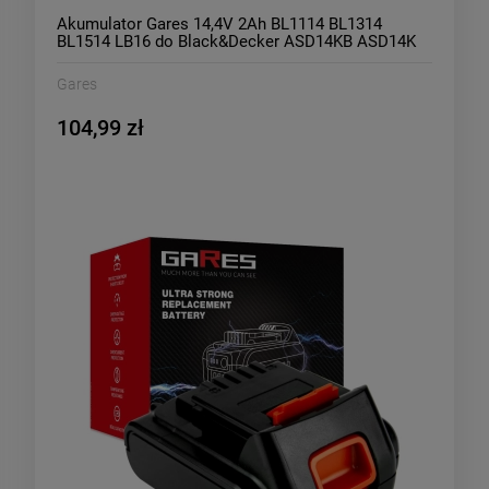
Akumulator Gares 14,4V 2Ah BL1114 BL1314
BL1514 LB16 do Black&Decker ASD14KB ASD14K
ASL148 ASL148KB EGBL14KB ASL146 EGBL14K
Gares
104,99 zł