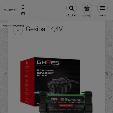
713070696
biuro@elektis.pl
Szukaj
(pusty)
Menu
Gesipa 14,4V