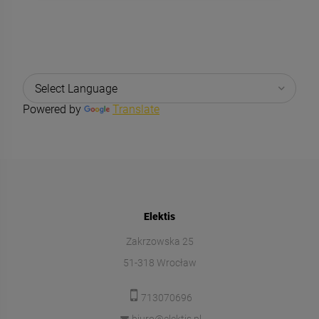
Powered by
Translate
Elektis
Zakrzowska 25
51-318 Wrocław
713070696