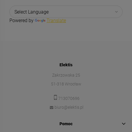
Powered by
Translate
Elektis
Zakrzowska 25
51-318 Wrocław
713070696
biuro@elektis.pl
Pomoc