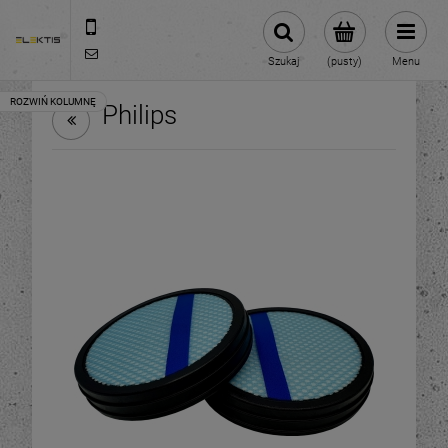
713070696
biuro@elektis.pl
Szukaj
(pusty)
Menu
Philips