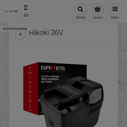
713070696
biuro@elektis.pl
Szukaj
(pusty)
Menu
Hikoki 36V