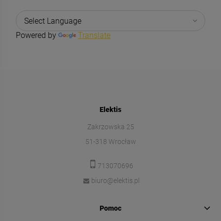
Powered by
Translate
Elektis
Zakrzowska 25
51-318 Wrocław
713070696
biuro@elektis.pl
Pomoc