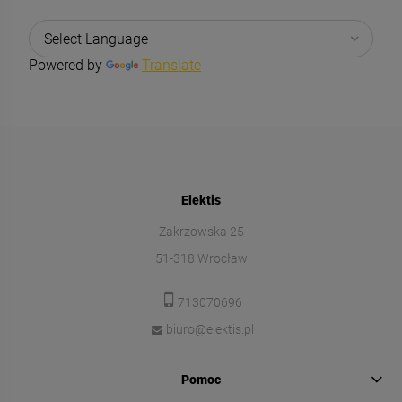
Powered by
Translate
Elektis
Zakrzowska 25
51-318 Wrocław
713070696
biuro@elektis.pl
Pomoc