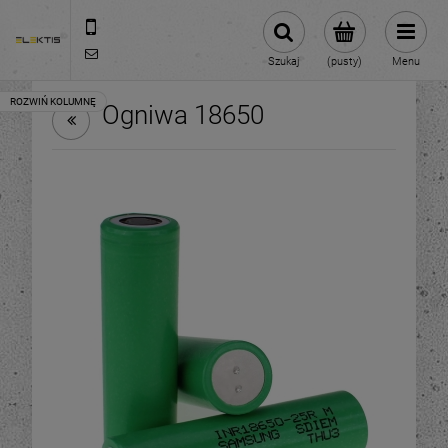
713070696
biuro@elektis.pl
Szukaj
(pusty)
Menu
Ogniwa 18650