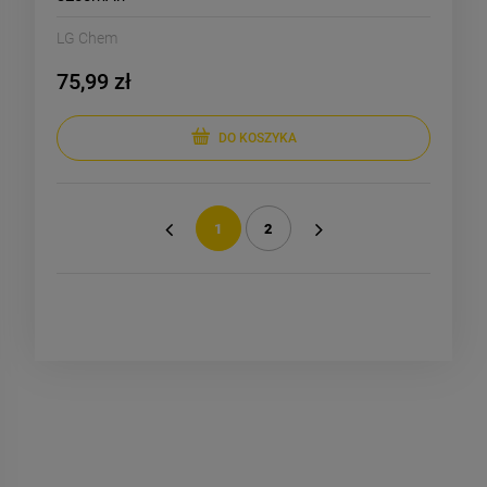
LG Chem
75,99 zł
DO KOSZYKA
1
2
«
»