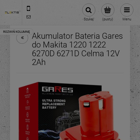
713070696
biuro@elektis.pl
Szukaj
(pusty)
Menu
Akumulator Bateria Gares
do Makita 1220 1222
6270D 6271D Celma 12V
2Ah