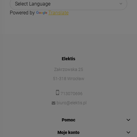
Powered by
Translate
Elektis
Zakrzowska 25
51-318 Wrocław
713070696
biuro@elektis.pl
Pomoc
Moje konto